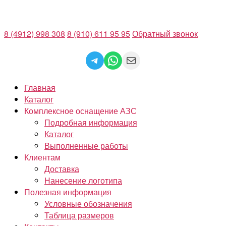
Перейти
к
8 (4912) 998 308
8 (910) 611 95 95
Обратный звонок
содержимому
Telegram
WhatsApp
Mail
Главная
Каталог
Комплексное оснащение АЗС
Подробная информация
Каталог
Выполненные работы
Клиентам
Доставка
Нанесение логотипа
Полезная информация
Условные обозначения
Таблица размеров