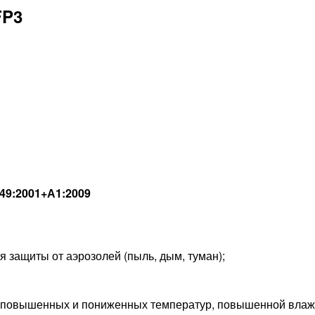
FP3
149:2001+А1:2009
 защиты от аэрозолей (пыль, дым, туман);
ях повышенных и пониженных температур, повышенной влаж