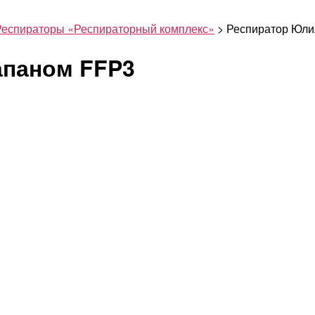
Респираторы «Респираторный комплекс»
>
Респиратор Юли
апаном FFP3