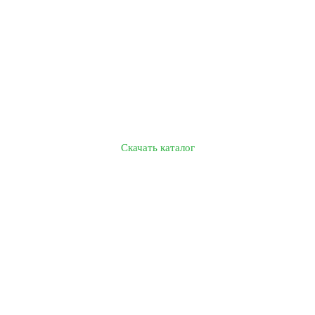
Скачать каталог
Спецодежда
Обувь
Защита рук
Средства индивидуальной защиты
Прочие товары
Таблица размеров
Доставка