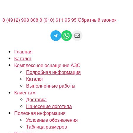
Перейти
к
8 (4912) 998 308
8 (910) 611 95 95
Обратный звонок
содержимому
Telegram
WhatsApp
Mail
Главная
Каталог
Комплексное оснащение АЗС
Подробная информация
Каталог
Выполненные работы
Клиентам
Доставка
Нанесение логотипа
Полезная информация
Условные обозначения
Таблица размеров