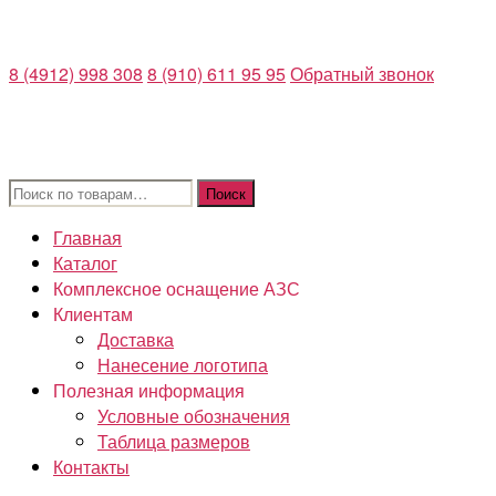
Перейти
к
8 (4912) 998 308
8 (910) 611 95 95
Обратный звонок
содержимому
Искать:
Поиск
Главная
Каталог
Комплексное оснащение АЗС
Клиентам
Доставка
Нанесение логотипа
Полезная информация
Условные обозначения
Таблица размеров
Контакты