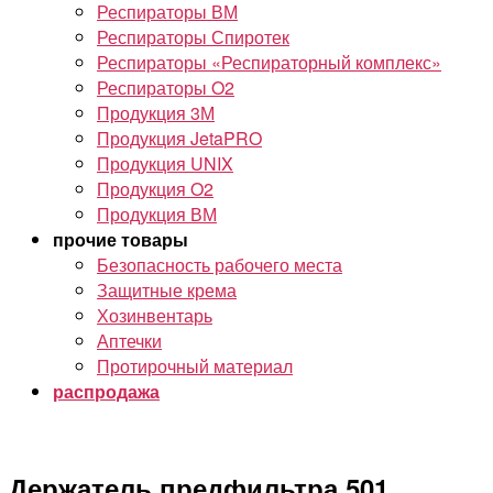
Респираторы ВМ
Респираторы Спиротек
Респираторы «Респираторный комплекс»
Респираторы O2
Продукция 3М
Продукция JetaPRO
Продукция UNIX
Продукция O2
Продукция ВМ
прочие товары
Безопасность рабочего места
Защитные крема
Хозинвентарь
Аптечки
Протирочный материал
распродажа
Держатель предфильтра 501