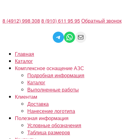
Перейти
к
8 (4912) 998 308
8 (910) 611 95 95
Обратный звонок
содержимому
Telegram
WhatsApp
Mail
Главная
Каталог
Комплексное оснащение АЗС
Подробная информация
Каталог
Выполненные работы
Клиентам
Доставка
Нанесение логотипа
Полезная информация
Условные обозначения
Таблица размеров