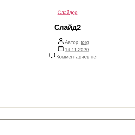
Рубрики
Слайдер
Слайд2
Автор
Автор:
torg
записи
Дата
14.11.2020
записи
к
Комментариев
нет
записи
Слайд2