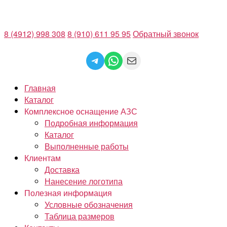
Перейти
к
8 (4912) 998 308
8 (910) 611 95 95
Обратный звонок
содержимому
Telegram
WhatsApp
Mail
Главная
Каталог
Комплексное оснащение АЗС
Подробная информация
Каталог
Выполненные работы
Клиентам
Доставка
Нанесение логотипа
Полезная информация
Условные обозначения
Таблица размеров