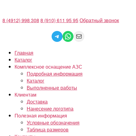
Перейти
к
8 (4912) 998 308
8 (910) 611 95 95
Обратный звонок
содержимому
Telegram
WhatsApp
Mail
Главная
Каталог
Комплексное оснащение АЗС
Подробная информация
Каталог
Выполненные работы
Клиентам
Доставка
Нанесение логотипа
Полезная информация
Условные обозначения
Таблица размеров