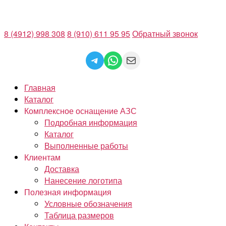
Перейти
к
8 (4912) 998 308
8 (910) 611 95 95
Обратный звонок
содержимому
Telegram
WhatsApp
Mail
Главная
Каталог
Комплексное оснащение АЗС
Подробная информация
Каталог
Выполненные работы
Клиентам
Доставка
Нанесение логотипа
Полезная информация
Условные обозначения
Таблица размеров