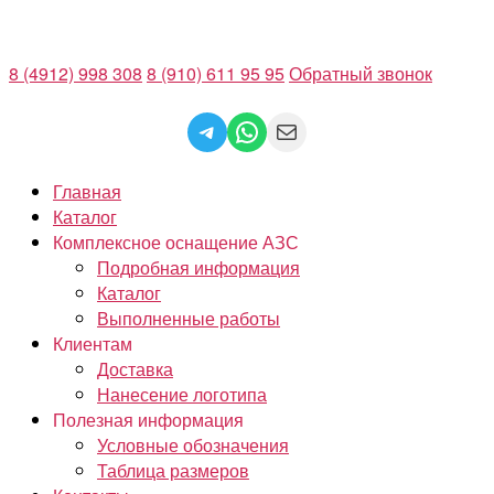
Перейти
к
8 (4912) 998 308
8 (910) 611 95 95
Обратный звонок
содержимому
Telegram
WhatsApp
Mail
Главная
Каталог
Комплексное оснащение АЗС
Подробная информация
Каталог
Выполненные работы
Клиентам
Доставка
Нанесение логотипа
Полезная информация
Условные обозначения
Таблица размеров