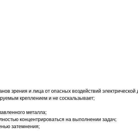
ов зрения и лица от опасных воздействий электрической д
ируемым креплением и не соскальзывает;
лавленного металла;
лностью концентрироваться на выполнении задач;
енью затемнения;