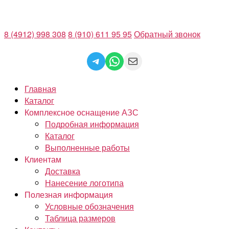
Перейти
к
8 (4912) 998 308
8 (910) 611 95 95
Обратный звонок
содержимому
Telegram
WhatsApp
Mail
Главная
Каталог
Комплексное оснащение АЗС
Подробная информация
Каталог
Выполненные работы
Клиентам
Доставка
Нанесение логотипа
Полезная информация
Условные обозначения
Таблица размеров