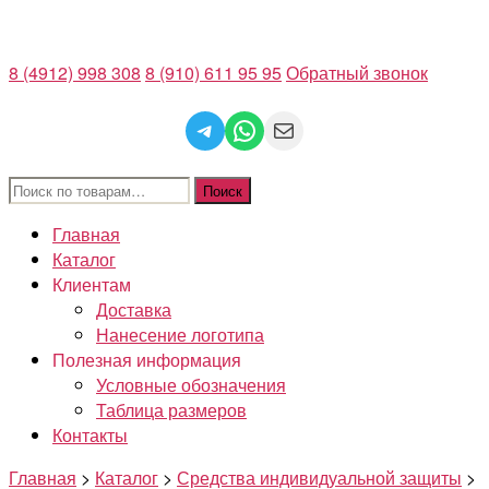
Перейти
к
8 (4912) 998 308
8 (910) 611 95 95
Обратный звонок
содержимому
Telegram
WhatsApp
Mail
Искать:
Поиск
Главная
Каталог
Клиентам
Доставка
Нанесение логотипа
Полезная информация
Условные обозначения
Таблица размеров
Контакты
Главная
>
Каталог
>
Средства индивидуальной защиты
>