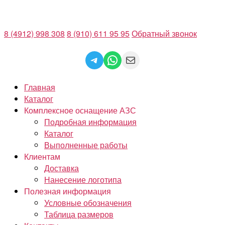
Перейти
к
8 (4912) 998 308
8 (910) 611 95 95
Обратный звонок
содержимому
Telegram
WhatsApp
Mail
Главная
Каталог
Комплексное оснащение АЗС
Подробная информация
Каталог
Выполненные работы
Клиентам
Доставка
Нанесение логотипа
Полезная информация
Условные обозначения
Таблица размеров