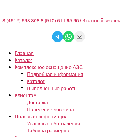
Перейти
к
8 (4912) 998 308
8 (910) 611 95 95
Обратный звонок
содержимому
Telegram
WhatsApp
Mail
Главная
Каталог
Комплексное оснащение АЗС
Подробная информация
Каталог
Выполненные работы
Клиентам
Доставка
Нанесение логотипа
Полезная информация
Условные обозначения
Таблица размеров