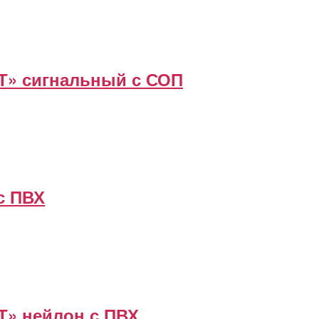
» сигнальный с СОП
с ПВХ
» нейлон с ПВХ