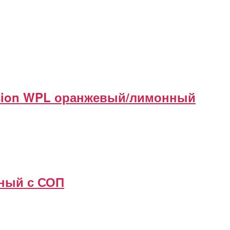
ision WPL оранжевый/лимонный
ный с СОП